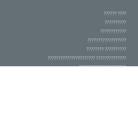
???? ??????
??????????
????????????
??????????????????
?????????? ????????
?????????????? ??????????????????????
??????????????????????
???????? ??????????????
????????????
????????????????
???????? ??????????????
???????? ??????
?????????????? ????????????????
?????????? ????????