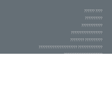
???? ??????
??????????
????????????
??????????????????
?????????? ????????
?????????????? ??????????????????????
??????????????????????
???????? ??????????????
????????????
????????????????
???????? ??????????????
???????? ??????
?????????????? ????????????????
?????????? ????????