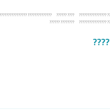
???????? ??????????????????????
???? ??????
???????????? ?????
???????? ??????
???????????? ?????
????