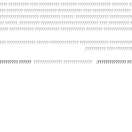
?????? ???????? ???????????????? ???????? ?????????? ???? ?????????
?? ???????? ?????? ???????? ?????????? ???? ???????????? ???????????
??????????????????? ????????????????. ?????? ?????????? ???????????
???? ?????????? ???? ???????????????????????????? ??????????. ?????
?? ???? ???????????????? ???????????????????? ?????????????? ??????
????????????? ?????????????? ?????????????? ?????? ?????????????? 
???? ???????? ???????? ?
???????????????:
?????????????? ??????????????
?????????? ???????