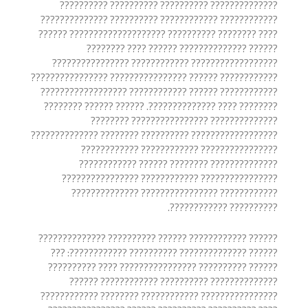
?????????????? ?????????? ?????????? ??????????
???????????? ???????????? ?????????? ??????????????
???? ???????? ?????????? ???????????????????? ??????
?????? ?????????????? ?????? ???? ????????
?????????????????? ???????????? ????????????????
???????????? ?????? ???????????????? ????????????????
???????????? ?????? ???????????? ??????????????????
???????? ???? ??????????????. ?????? ?????? ????????
?????????????? ???????????????? ????????
?????????????????? ?????????? ???????? ??????????????
???????????????? ???????????? ????????????
?????????????? ???????? ?????? ????????????
???????????????? ???????????? ????????????????
???????????? ???????????????? ??????????????
?????????? ????????????.
?????? ???????????? ?????? ?????????? ??????????????
?????? ?????????????? ?????????? ????????????: ???
?????? ?????????? ???????????????? ???? ??????????
?????????????? ?????????? ???????????? ??????
???????????????? ???????????? ???????? ????????????