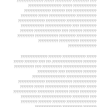
???? ?????????? ?????????? ?????? ????????????????
?????????????? ?????? ????????????????????
?????????????? ???? ???????? ????????????????
???????????? ???????????????? ?????? ??????????
?????????????????? ???????????? ????????????????
?????????? ???? ???????????????? ??????????????
???????? ???????? ???? ???????????????? ????????
???????????? ?????????? ?????????????? ??????????
?????????? ???????????? ????????????
?????????????????
?????? ?????????????? ???????? ????????????????
???????? ??????????????????: ??? ???? ???????? ??????
???????????????????? ???????????? ???? ????????????
???????? ?????????? ???? ????????????
?????????????????? ????????????????????
?????????????? ???????????????? ????????????????
?????? ?????????? ?????????????? ?????? ????????
?????????? ?????? ???????? ?????????? ??????????????
???? ?????????? ?????????????????? ????????????
?????????????????? ???????? ???????? ??????????
???????? ???????????? ????????????????