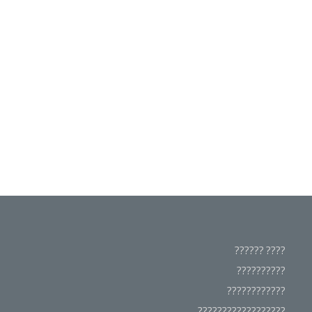
???? ??????
??????????
????????????
??????????????????