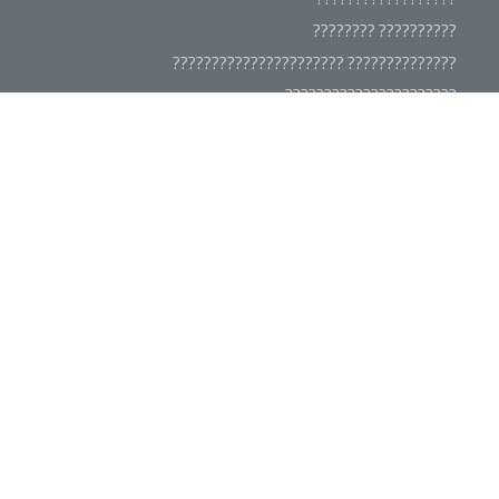
?????????? ????????
?????????????? ??????????????????????
??????????????????????
???????? ??????????????
????????????
????????????????
???????? ??????????????
???????? ??????
?????????????? ????????????????
?????????? ????????
???????????? ????????????????
?????????????? ??????????????????
??????????????????
???????? ??????????????