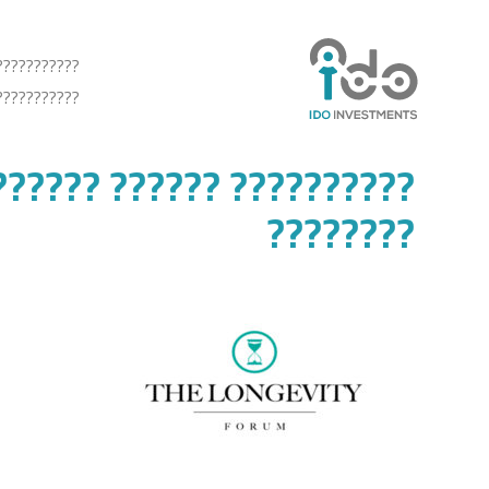
???????????
???????????
????????? ???????????? –
????????