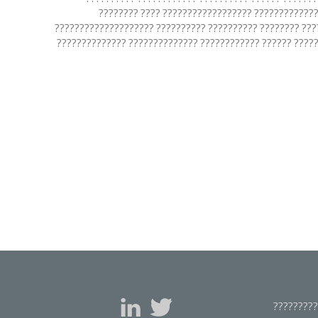
???????????? ???????????? ???????? ???????? ??
?????????? ???????????? ?????? ???????????????? ?????? ?
?????? ?????????? ?????? ?????????? ?????????? ????????
????????