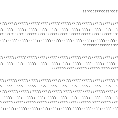
?????? ?????????? ??
???? ?????? ?????????? ???????? ?????? ???????????? ???????? ?????? 
??? ???????? ?????????????? ?????? ???????? ?????? ????????????????
????? ???????? ?????????? ???????????? ?????? ?????????????? ???? ?
?? ???????? ?????????? ???????? ?????????? ?????????? ?????????? ???
????????????????????
? ?????????? ???????????? ???????????????? ?????? ?????????? ??????
?? ?? ?????????????? ?????????????? ???????????????????????? ??????
?????????????????? ???????????????? ?
???? ???????? ???? ?????????????? ?????????????????? ???? ?????????? ???????????????? ??????????
???????????? ?????????????????? ?????? ?????????? ???????????????? 
???????? ???? ?????? ???????????? ???? ?????????? ???????? ????????
???????????????? ?????????????? ???????????????? ???????????? ?????
???? ???????????? ???? ???????? ?????????? ?????????????????? ?????
? ??????????. ?????? ???? ?????????? ???????? ?????? ??????????????