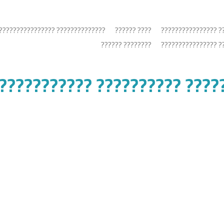
???????? ??????????????????????
???? ??????
???????????? ?????
???????? ??????
???????????? ?????
? ?????????? ?????????? ???