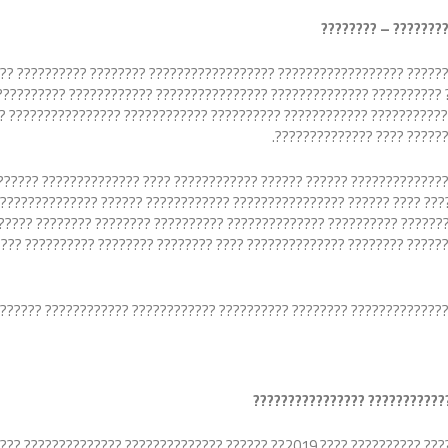
?????????? ???????
?????????? ?????????????????? ?????????????????? ???????? ?????????
????? ?????????? ?????????????? ???????????????? ???????????? ???????????????? ??
??????????????? ???????????? ?????????? ???????????? ??????????????
???????? ?????????? ??????
???????????????? ?????? ?????? ???????????? ???? ?????????????? ???
???? ???? ?????? ???????????????? ???????????? ?????? ??????????????
 ???????????? ?????????? ?????????????? ?????????? ???????? ????????
???? ?????? ???????? ?????????????? ???? ???????? ???????? ?????????
?? ???? ???????????????????? ?????????? ???????? ?????????????? ???
???????????? ???????????????
????????????? ?????????????? ?????????? ?????? ?????????? ???????????? ??????????