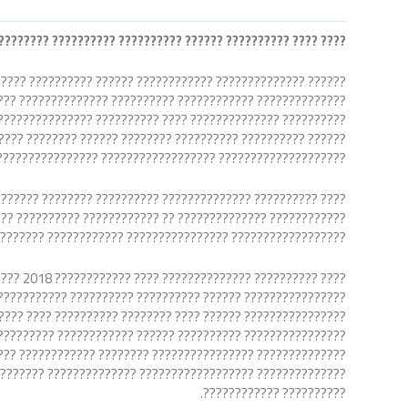
???????? ???????????? ???????????? ??
???? ???? ??????????
???? ?????????????? ?????? ???????? ?????? ???????? ??????
???? ?????????? ???????????? ?????????????? ???? ????????
????????????? ?????? ?????????? ?????????????? ???? ??????
??? ?????????? ???? ???????????? ???????????? ????????????
 ?????????????????? ?????????????????? ????????????????.
???????? ?????????? ?????? ?????? ???????? ?????????? ????
?? ???????????? ???? ?????? ?????????? ???? ??????????????
??????????? ???????????????? ?????????????? ????????????.
??????
???????????? ?????? ???????????????? ?????? ???????? ????
 ???????????????? ???????????? ???????????? ??????????????
?????. ?????? ???????? ???????????????? ???????????? ????
????????????? ???????? ?????????? ???????? ??????????????
???? ???? ?????????? ?????? ???????????? ???????????? ????
?????????? ????????????.