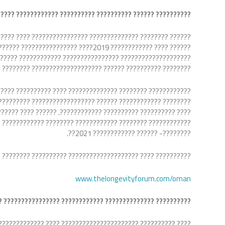
??? ???????????? ???????????? – ????????
??????
??????????
? ?????????? ???????????????????? ???????????? ??????????
?????????? ?????? ????????????????
?? ???????????????? ?????? ???????? ???????? ????????????
 ???????????????????? ???????? ?????? ???? ??????????????.
??????????????? ?????????????????????? ??????????????????
 ???????????? ???? ???????????????? ???????? ????????????
 ???????? ???? ???????????? ?????????????? ?????????? ????
? ?????????????? ?????????? ???? ????????- ?????? ????????
????????- ?????? ???????????? 2021??.
????? ?????????? ???????????? ???????????? ??????????????
www.thelongevityforum.com/oman
? ???????????? ????????????????
?????????? ??????????????