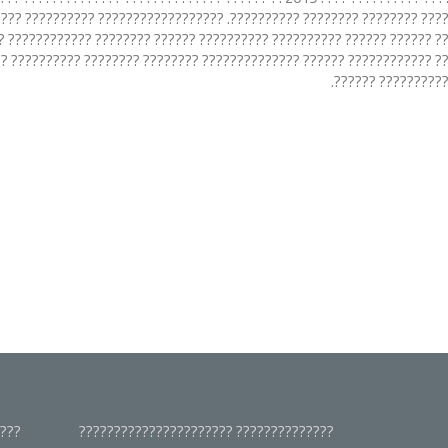
???????? ?????? ???????? ???????? ??????????. ?????????????????? ??
??? ?????? ?????? ?????????? ?????????? ?????? ???????? ???????????
???? ???????????? ?????? ?????????????? ???????? ???????? ?????????
?????????????? ??
????
?????????????? ??????????????????????